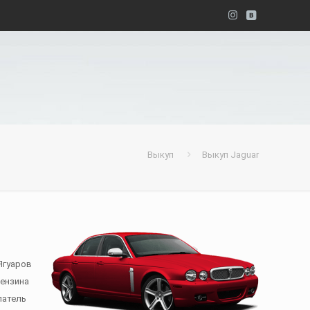
Выкуп
Выкуп Jaguar
Ягуаров
бензина
патель