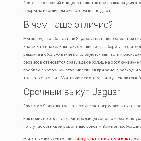
боится, что первый владелец гонял на нем не жалея двигат
ягуары на вторичном рынке обычно не дают.
В чем наше отличие?
Мы знаем, что обладатели Ягуаров тщательно следят за с
Знаем, что владельцы таких машин всегда берегут его и в
ремонта и обслуживания используются запчасти и расходн
сервисов становится сразу вдвое больше а обслуживание м
проблем с которыми сталкиваешься при замене расходников
только чего стоит. Учитывая все это мы
выкупаем автомоби
Срочный выкуп Jaguar
Зачастую Ягуар настолько привлекает окружающих что про
Как правило это надежные продавцы хорошо и бережно у
чего у нас есть свои ремонтные боксы и Вам нет необходим
Мы в течении часа готовы
выкупить Ваш автомобиль сроч