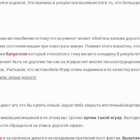
еля и ходовой. Эти причины в результате выливаются в то, что большую
воим автомобилем потому что их ремонт может обойтись весьма дорого
идим состояние машин при осмотре в живую. Помимо этого известно, что
ики
Range rover
который относится к тому же авто концерну. В результа
ожет быть не дорогим так как на ягуарах нет многих тех конструкционн
. Учитывая, что автомобили Ягуар очень надежные и по качеству впол
ли Jaguar дорого!
дают его что бы купить новый Jaguar либо закрыть ипотечный/квартир
хаживавшие машиной и по этому мы срочно
купим такой ягуар.
Выгодн
ости обращаться за этим в дорогой сервис.
но
и за наличные деньги и не предъявим претензий пост фактум.
Выкупае