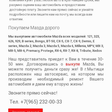
компания купит у вас любое авто в кратчайшие сроки, мы
разумно оценим ваш автомобиль и предоставим
достойную плату. Звоните нам прямо сейчас и узнайте
подробности или пишите нам на почту, мы всегда вам
ответим.
Покупаем Мазда дорого
Мы выкупаем автомобили Mazda всех моделей: 121, 323,
626, 929, B series, Bongo, BT-50, CX-5, CX-7, CX-9, Demio, E
series, Mazda 2, Mazda 3, Mazda 5, Mazda 6, Millenia, MPV, MX-3,
MX-5, MX-6, Premacy, Protege, RX-6, RX-7, RX-8, Tribute, Xedos
Наш представитель приедет к Вам в течение 30-
50 мин. Договорившись о
выкупе
Mazda, Вы
можете получить деньги сразу же! В г.Мытищи
расположен наш автосервис, на котором мы
производим необходимый ремонт Вашего
автомобиля и даем ему вторую жизнь!
Звоните прямо сейчас!
Тел.
+7(965) 232-00-33