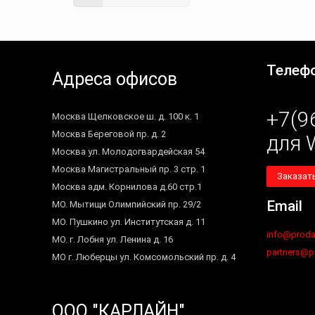
Телефо
Адреса офисов
+7(9
Москва Щелковское ш. д. 100 к. 1
Москва Береговой пр. д. 2
для 
Москва ул. Молодогвардейская 54
Москва Магистральный пр. 3 стр. 1
Заказат
Москва адм. Корнилова д.60 стр.1
Email
МО. Мытищи Олимпийский пр. 29/2
МО. Пушкино ул. Институтская д. 11
info@proda
МО. г. Лобня ул. Ленина д. 16
partners@p
МО г. Люберцы ул. Комсомольский пр. д. 4
ООО "КАРЛАЙН"