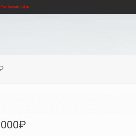
Prodayauto24.ru
₽
 000₽