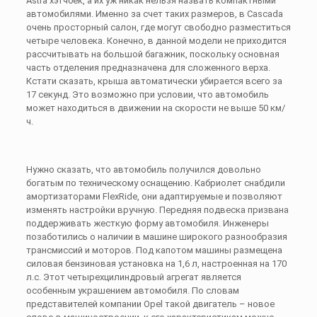
Astra хэтчбек, а их уж никак нельзя назвать компактными
автомобилями. Именно за счет таких размеров, в Cascada
очень просторный салон, где могут свободно разместиться
четыре человека. Конечно, в данной модели не приходится
рассчитывать на большой багажник, поскольку основная
часть отделения предназначена для сложенного верха.
Кстати сказать, крыша автоматически убирается всего за
17 секунд. Это возможно при условии, что автомобиль
может находиться в движении на скорости не выше 50 км/
ч.
Нужно сказать, что автомобиль получился довольно
богатым по техническому оснащению. Кабриолет снабдили
амортизаторами FlexRide, они адаптируемые и позволяют
изменять настройки вручную. Передняя подвеска призвана
поддерживать жесткую форму автомобиля. Инженеры
позаботились о наличии в машине широкого разнообразия
трансмиссий и моторов. Под капотом машины размещена
силовая бензиновая установка на 1,6 л, настроенная на 170
л.с. Этот четырехцилиндровый агрегат является
особенным украшением автомобиля. По словам
представителей компании Opel такой двигатель – новое