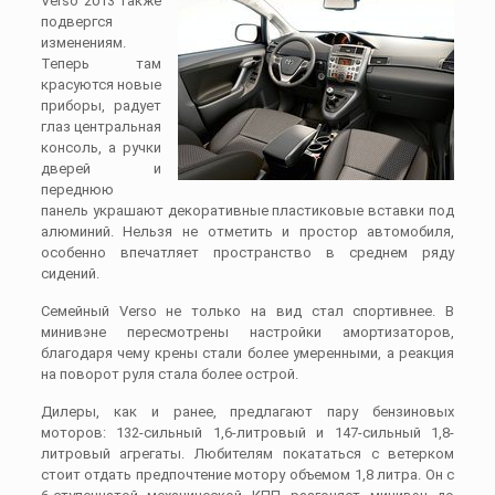
Verso 2013 также
подвергся
изменениям.
Теперь там
красуются новые
приборы, радует
глаз центральная
консоль, а ручки
дверей и
переднюю
панель украшают декоративные пластиковые вставки под
алюминий. Нельзя не отметить и простор автомобиля,
особенно впечатляет пространство в среднем ряду
сидений.
Семейный Verso не только на вид стал спортивнее. В
минивэне пересмотрены настройки амортизаторов,
благодаря чему крены стали более умеренными, а реакция
на поворот руля стала более острой.
Дилеры, как и ранее, предлагают пару бензиновых
моторов: 132-сильный 1,6-литровый и 147-сильный 1,8-
литровый агрегаты. Любителям покататься с ветерком
стоит отдать предпочтение мотору объемом 1,8 литра. Он с