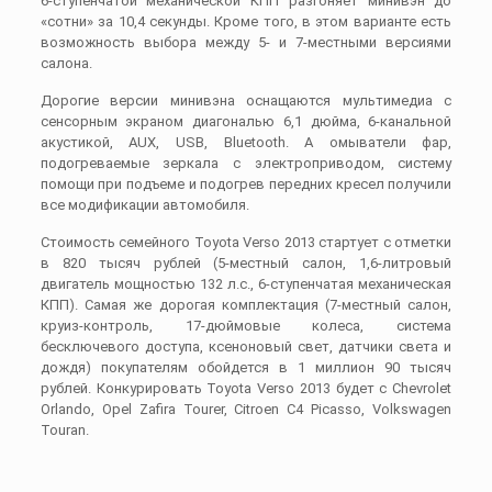
6-ступенчатой механической КПП разгоняет минивэн до
«сотни» за 10,4 секунды. Кроме того, в этом варианте есть
возможность выбора между 5- и 7-местными версиями
салона.
Дорогие версии минивэна оснащаются мультимедиа с
сенсорным экраном диагональю 6,1 дюйма, 6-канальной
акустикой, AUX, USB, Bluetooth. А омыватели фар,
подогреваемые зеркала с электроприводом, систему
помощи при подъеме и подогрев передних кресел получили
все модификации автомобиля.
Стоимость семейного Toyota Verso 2013 стартует с отметки
в 820 тысяч рублей (5-местный салон, 1,6-литровый
двигатель мощностью 132 л.с., 6-ступенчатая механическая
КПП). Самая же дорогая комплектация (7-местный салон,
круиз-контроль, 17-дюймовые колеса, система
бесключевого доступа, ксеноновый свет, датчики света и
дождя) покупателям обойдется в 1 миллион 90 тысяч
рублей. Конкурировать Toyota Verso 2013 будет с Chevrolet
Orlando, Opel Zafira Tourer, Citroen C4 Picasso, Volkswagen
Touran.